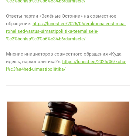
%c3%bchisp%c3%b6%c3%b6rdumisele/
Ответы партии «Зелёные Эстонии» на совместное
обращение:
https://lunest.ee/2026/06/erakonna-eestimaa-
rohelised-vastus-uimastipoliitika-teemalisele-
%c3%bchisp%c3%b6%c3%b6rdumisele/
Мнение инициаторов совместного обращения «Куда
идешь, наркополитика?»:
https://lunest.ee/2026/06/kuhu-
l%c3%a4hed-uimastipoliitika/