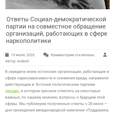
Ответы Социал-демократической
партии на совместное обращение
организаций, работающих в сфере
наркополитики
19 июля, 2026
Комментарии
отключены
к
записи
Автор: woland
Ответы
В середине июня эстонские организации, работающие в
Социал-
демократической
сфере наркозависимости и снижения вреда, направили
партии
действующим в Эстонии политическим партиям
на
письмо
, в котором просили ответить на некоторые
совместное
важные, по нашему мнению, вопросы о будущем этой
обращение
сферы. Мы публикуем полученные ответы с 26 июня —
организаций,
работающих
дня проведения международной кампании «Поддержка,
в