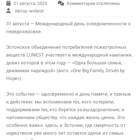
31 августа, 2025
Комментарии
отключены
к
записи
Автор: woland
Международный
31 августа — Международный день осведомленности о
день
осведомленности
передозировке.
о
передозировке
Эстонское объединение потребителей психотропных
2025:
веществ LUNEST участвует в международной кампании,
«Одна
девиз которой в этом году — «Одна большая семья,
большая
семья,
движимая надеждой» (англ. «One Big Family, Driven by
движимая
Hope»).
надеждой»
Это событие — одновременно и день памяти, и призыв
к действию: мы вспоминаем тех, кого потеряли,
поддерживаем тех, кто борется за выздоровление, и
напоминаем обществу, что каждая жизнь ценна. Это
особенно важно здесь, в Эстонии, где смертность от
наркотиков уже много лет остается одной из самых