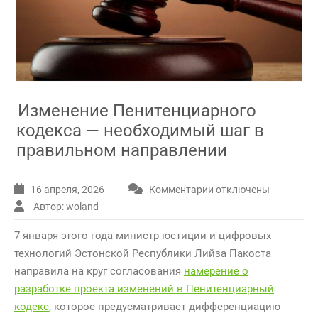
Изменение Пенитенциарного
кодекса — необходимый шаг в
правильном направлении
16 апреля, 2026
Комментарии
отключены
к
записи
Автор: woland
Изменение
7 января этого года министр юстиции и цифровых
Пенитенциарного
кодекса
технологий Эстонской Республики Лийза Пакоста
—
направила на круг согласования
намерение о
необходимый
разработке проекта изменений в Пенитенциарный
шаг
кодекс
, которое предусматривает дифференциацию
в