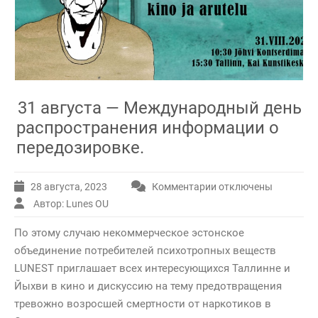
31 августа — Международный день
распространения информации о
передозировке.
28 августа, 2023
Комментарии
отключены
к
записи
Автор: Lunes OU
31
По этому случаю некоммерческое эстонское
августа
—
объединение потребителей психотропных веществ
Международный
LUNEST приглашает всех интересующихся Таллинне и
день
Йыхви в кино и дискуссию на тему предотвращения
распространения
тревожно возросшей смертности от наркотиков в
информации